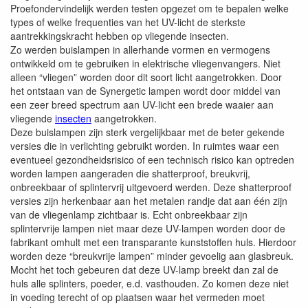
Proefondervindelijk werden testen opgezet om te bepalen welke
types of welke frequenties van het UV-licht de sterkste
aantrekkingskracht hebben op vliegende insecten.
Zo werden buislampen in allerhande vormen en vermogens
ontwikkeld om te gebruiken in elektrische vliegenvangers. Niet
alleen “vliegen” worden door dit soort licht aangetrokken. Door
het ontstaan van de Synergetic lampen wordt door middel van
een zeer breed spectrum aan UV-licht een brede waaier aan
vliegende
insecten
aangetrokken.
Deze buislampen zijn sterk vergelijkbaar met de beter gekende
versies die in verlichting gebruikt worden. In ruimtes waar een
eventueel gezondheidsrisico of een technisch risico kan optreden
worden lampen aangeraden die shatterproof, breukvrij,
onbreekbaar of splintervrij uitgevoerd werden. Deze shatterproof
versies zijn herkenbaar aan het metalen randje dat aan één zijn
van de vliegenlamp zichtbaar is. Echt onbreekbaar zijn
splintervrije lampen niet maar deze UV-lampen worden door de
fabrikant omhult met een transparante kunststoffen huls. Hierdoor
worden deze “breukvrije lampen” minder gevoelig aan glasbreuk.
Mocht het toch gebeuren dat deze UV-lamp breekt dan zal de
huls alle splinters, poeder, e.d. vasthouden. Zo komen deze niet
in voeding terecht of op plaatsen waar het vermeden moet