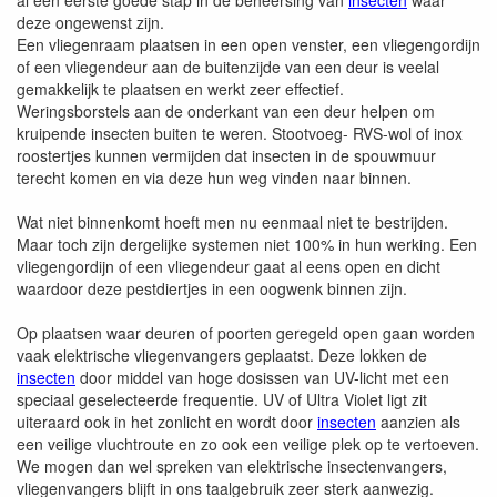
al een eerste goede stap in de beheersing van
insecten
waar
deze ongewenst zijn.
Een vliegenraam plaatsen in een open venster, een vliegengordijn
of een vliegendeur aan de buitenzijde van een deur is veelal
gemakkelijk te plaatsen en werkt zeer effectief.
Weringsborstels aan de onderkant van een deur helpen om
kruipende insecten buiten te weren. Stootvoeg- RVS-wol of inox
roostertjes kunnen vermijden dat insecten in de spouwmuur
terecht komen en via deze hun weg vinden naar binnen.
Wat niet binnenkomt hoeft men nu eenmaal niet te bestrijden.
Maar toch zijn dergelijke systemen niet 100% in hun werking. Een
vliegengordijn of een vliegendeur gaat al eens open en dicht
waardoor deze pestdiertjes in een oogwenk binnen zijn.
Op plaatsen waar deuren of poorten geregeld open gaan worden
vaak elektrische vliegenvangers geplaatst. Deze lokken de
insecten
door middel van hoge dosissen van UV-licht met een
speciaal geselecteerde frequentie. UV of Ultra Violet ligt zit
uiteraard ook in het zonlicht en wordt door
insecten
aanzien als
een veilige vluchtroute en zo ook een veilige plek op te vertoeven.
We mogen dan wel spreken van elektrische insectenvangers,
vliegenvangers blijft in ons taalgebruik zeer sterk aanwezig.