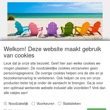
Welkom! Deze website maakt gebruik
Geachte klant,
van cookies
Zoals elk jaar zorgt de verlofperiode, naast een hoop
heugelijke momenten van feest en rust, ook de traditionele
Leuk dat je onze site bezoekt. Geef hier aan welke cookies we
leveringsproblemen.
mogen plaatsen. De noodzakelijke cookies verzamelen geen
Sommige fabrikanten sluiten of werken met een
persoonsgegevens. De overige cookies helpen ons de site en je
vakantiebezetting.
bezoekerservaring te verbeteren. Ook helpen ze ons om onze
Bestellingen die vanaf +/- 15 juli geplaatst worden kunnen
producten beter bij je onder de aandacht te brengen. Ga je voor
hierdoor vertraging oplopen. Wanneer die voorradig is en alle
een optimaal werkende website inclusief alle voordelen? Vink dan
betalingsmodaliteiten zijn vervuld dan de bestelling verstuurd
alle vakjes aan!
worden. Indien deze nog terug moeten binnen komen dan is
het minder duidelijk hoe snel dit zal gebeuren. Vanaf 15
Noodzakelijk
Voorkeuren
Statistieken
Augustus stabiliseert zich dit dan wel en kunnen wij, meestal,
opnieuw vlot werken.