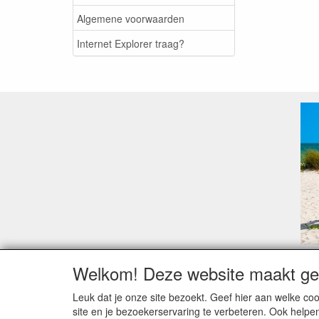
Algemene voorwaarden
Internet Explorer traag?
Welkom! Deze website maakt geb
Geachte klant,
Zoals elk jaar zorgt de verlofperiode, naast een ho
Leuk dat je onze site bezoekt. Geef hier aan welke 
Sommige fabrikanten sluiten of werken met een vaka
site en je bezoekerservaring te verbeteren. Ook helpe
Bestellingen die vanaf +/- 15 juli geplaatst worden 