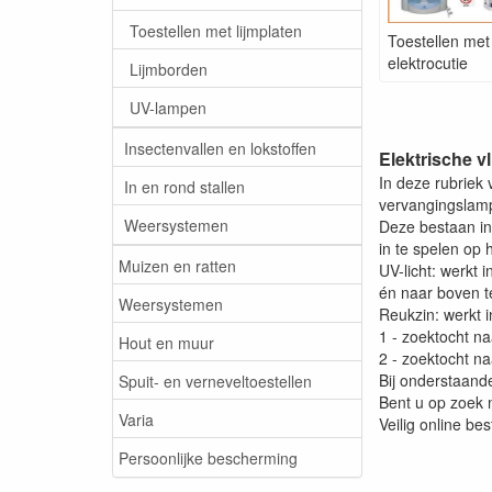
Toestellen met lijmplaten
Toestellen met
elektrocutie
Lijmborden
UV-lampen
Insectenvallen en lokstoffen
Elektrische v
In deze rubriek 
In en rond stallen
vervangingslam
Weersystemen
Deze bestaan in 
in te spelen op 
Muizen en ratten
UV-licht: werkt 
én naar boven te
Weersystemen
Reukzin: werkt i
1 - zoektocht na
Hout en muur
2 - zoektocht na
Bij onderstaand
Spuit- en verneveltoestellen
Bent u op zoek n
Varia
Veilig online bes
Persoonlijke bescherming