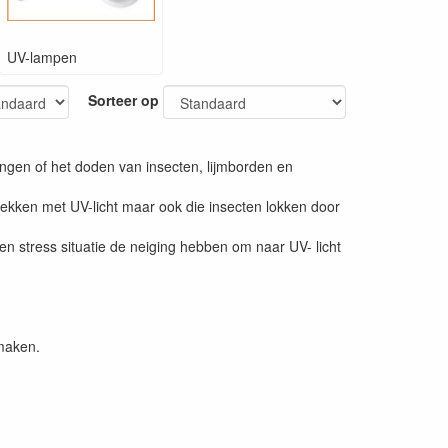
UV-lampen
Sorteer op
angen of het doden van insecten, lijmborden en
trekken met UV-licht maar ook die insecten lokken door
 een stress situatie de neiging hebben om naar UV- licht
 maken.