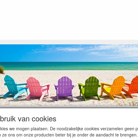
ruik van cookies
op heugelijke momenten van feest en rust, ook de traditionele levering
cookies we mogen plaatsen. De noodzakelijke cookies verzamelen geen
ntiebezetting.
n ze ons om onze producten beter bij je onder de aandacht te brengen.
kunnen hierdoor vertraging oplopen. Wanneer die voorradig is en alle bet