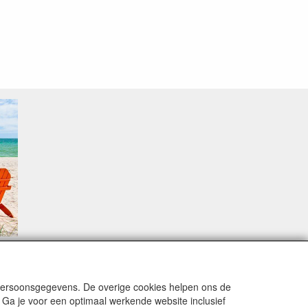
sproblemen.
 persoonsgegevens. De overige cookies helpen ons de
 Ga je voor een optimaal werkende website inclusief
alingsmodaliteiten zijn vervuld dan de bestelling