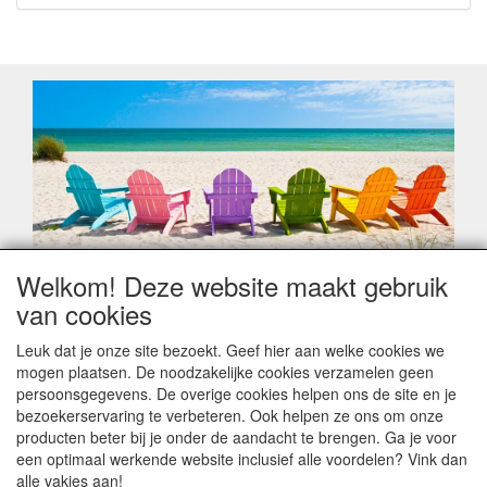
Welkom! Deze website maakt gebruik
Geachte klant,
van cookies
Zoals elk jaar zorgt de verlofperiode, naast een hoop
heugelijke momenten van feest en rust, ook de traditionele
Leuk dat je onze site bezoekt. Geef hier aan welke cookies we
leveringsproblemen.
mogen plaatsen. De noodzakelijke cookies verzamelen geen
Sommige fabrikanten sluiten of werken met een
persoonsgegevens. De overige cookies helpen ons de site en je
vakantiebezetting.
bezoekerservaring te verbeteren. Ook helpen ze ons om onze
Bestellingen die vanaf +/- 15 juli geplaatst worden kunnen
producten beter bij je onder de aandacht te brengen. Ga je voor
hierdoor vertraging oplopen. Wanneer die voorradig is en alle
een optimaal werkende website inclusief alle voordelen? Vink dan
betalingsmodaliteiten zijn vervuld dan de bestelling verstuurd
alle vakjes aan!