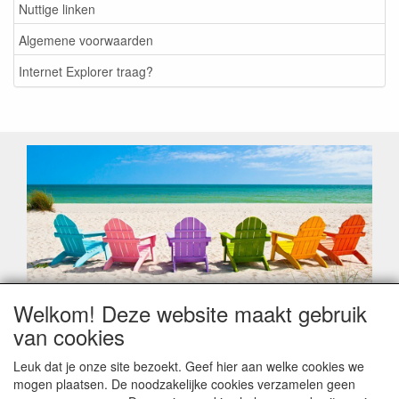
Nuttige linken
Algemene voorwaarden
Internet Explorer traag?
Welkom! Deze website maakt gebruik
Geachte klant,
van cookies
Zoals elk jaar zorgt de verlofperiode, naast een hoop
heugelijke momenten van feest en rust, ook de traditionele
Leuk dat je onze site bezoekt. Geef hier aan welke cookies we
leveringsproblemen.
mogen plaatsen. De noodzakelijke cookies verzamelen geen
Sommige fabrikanten sluiten of werken met een