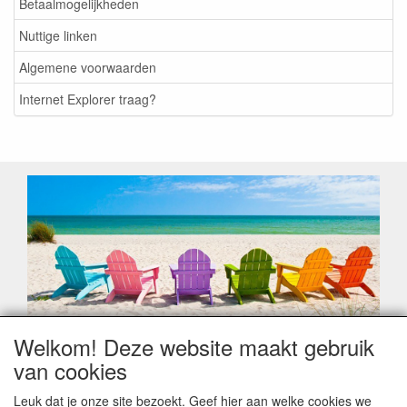
Betaalmogelijkheden
Nuttige linken
Algemene voorwaarden
Internet Explorer traag?
Welkom! Deze website maakt gebruik
Geachte klant,
van cookies
Zoals elk jaar zorgt de verlofperiode, naast een hoop
heugelijke momenten van feest en rust, ook de traditionele
Leuk dat je onze site bezoekt. Geef hier aan welke cookies we
leveringsproblemen.