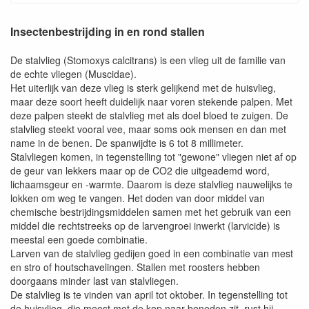
Insectenbestrijding in en rond stallen
De stalvlieg (Stomoxys calcitrans) is een vlieg uit de familie van
de echte vliegen (Muscidae).
Het uiterlijk van deze vlieg is sterk gelijkend met de huisvlieg,
maar deze soort heeft duidelijk naar voren stekende palpen. Met
deze palpen steekt de stalvlieg met als doel bloed te zuigen. De
stalvlieg steekt vooral vee, maar soms ook mensen en dan met
name in de benen. De spanwijdte is 6 tot 8 millimeter.
Stalvliegen komen, in tegenstelling tot "gewone" vliegen niet af op
de geur van lekkers maar op de CO2 die uitgeademd word,
lichaamsgeur en -warmte. Daarom is deze stalvlieg nauwelijks te
lokken om weg te vangen. Het doden van door middel van
chemische bestrijdingsmiddelen samen met het gebruik van een
middel die rechtstreeks op de larvengroei inwerkt (larvicide) is
meestal een goede combinatie.
Larven van de stalvlieg gedijen goed in een combinatie van mest
en stro of houtschavelingen. Stallen met roosters hebben
doorgaans minder last van stalvliegen.
De stalvlieg is te vinden van april tot oktober. In tegenstelling tot
de huisvlieg, die meest met de kop naar beneden zit, rust hij