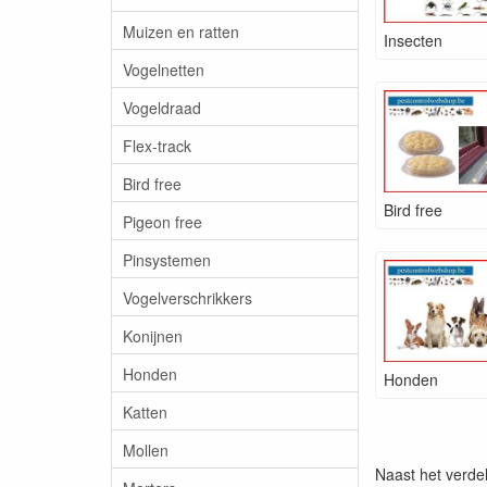
Muizen en ratten
Insecten
Vogelnetten
Vogeldraad
Flex-track
Bird free
Bird free
Pigeon free
Pinsystemen
Vogelverschrikkers
Konijnen
Honden
Honden
Katten
Mollen
Naast het verde