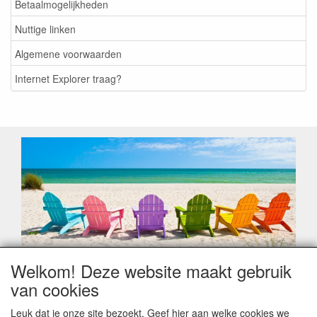
Betaalmogelijkheden
Nuttige linken
Algemene voorwaarden
Internet Explorer traag?
Welkom! Deze website maakt gebruik
Geachte klant,
van cookies
Zoals elk jaar zorgt de verlofperiode, naast een hoop
heugelijke momenten van feest en rust, ook de traditionele
Leuk dat je onze site bezoekt. Geef hier aan welke cookies we