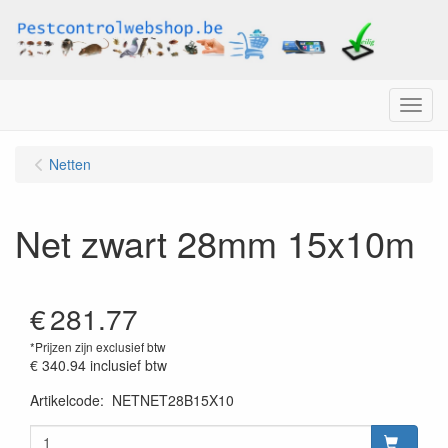
Menu
Netten
Net zwart 28mm 15x10m
€
281.77
*Prijzen zijn exclusief btw
€ 340.94
inclusief btw
Artikelcode
:
NETNET28B15X10
Prijszetting 20220407