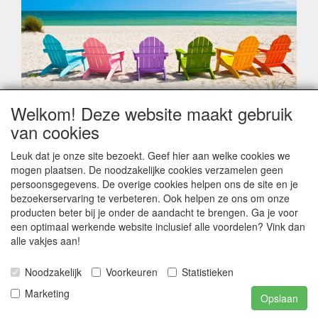
Welkom! Deze website maakt gebruik
Geachte klant,
van cookies
Zoals elk jaar zorgt de verlofperiode, naast een hoop
heugelijke momenten van feest en rust, ook de traditionele
Leuk dat je onze site bezoekt. Geef hier aan welke cookies we
leveringsproblemen.
mogen plaatsen. De noodzakelijke cookies verzamelen geen
Sommige fabrikanten sluiten of werken met een
persoonsgegevens. De overige cookies helpen ons de site en je
vakantiebezetting.
bezoekerservaring te verbeteren. Ook helpen ze ons om onze
Bestellingen die vanaf +/- 15 juli geplaatst worden kunnen
producten beter bij je onder de aandacht te brengen. Ga je voor
hierdoor vertraging oplopen. Wanneer die voorradig is en alle
een optimaal werkende website inclusief alle voordelen? Vink dan
betalingsmodaliteiten zijn vervuld dan de bestelling verstuurd
alle vakjes aan!
worden. Indien deze nog terug moeten binnen komen dan is
het minder duidelijk hoe snel dit zal gebeuren. Vanaf 15
Noodzakelijk
Voorkeuren
Statistieken
Augustus stabiliseert zich dit dan wel en kunnen wij, meestal,
opnieuw vlot werken.
Marketing
Opslaan
Bedankt voor uw begrip.