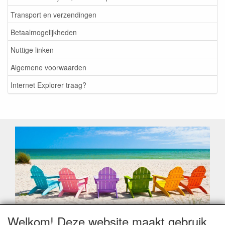
Transport en verzendingen
Betaalmogelijkheden
Nuttige linken
Algemene voorwaarden
Internet Explorer traag?
Welkom! Deze website maakt gebruik
Geachte klant,