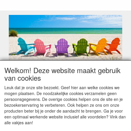
Welkom! Deze website maakt gebruik
Geachte klant,
van cookies
Zoals elk jaar zorgt de verlofperiode, naast een hoop
heugelijke momenten van feest en rust, ook de traditionele
Leuk dat je onze site bezoekt. Geef hier aan welke cookies we
leveringsproblemen.
mogen plaatsen. De noodzakelijke cookies verzamelen geen
Sommige fabrikanten sluiten of werken met een
persoonsgegevens. De overige cookies helpen ons de site en je
vakantiebezetting.
bezoekerservaring te verbeteren. Ook helpen ze ons om onze
Bestellingen die vanaf +/- 15 juli geplaatst worden kunnen
producten beter bij je onder de aandacht te brengen. Ga je voor
hierdoor vertraging oplopen. Wanneer die voorradig is en alle
een optimaal werkende website inclusief alle voordelen? Vink dan
betalingsmodaliteiten zijn vervuld dan de bestelling verstuurd
alle vakjes aan!
worden. Indien deze nog terug moeten binnen komen dan is
het minder duidelijk hoe snel dit zal gebeuren. Vanaf 15