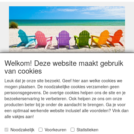
Welkom! Deze website maakt gebruik
Geachte klant,
van cookies
Zoals elk jaar zorgt de verlofperiode, naast een hoop
heugelijke momenten van feest en rust, ook de traditionele
Leuk dat je onze site bezoekt. Geef hier aan welke cookies we
leveringsproblemen.
mogen plaatsen. De noodzakelijke cookies verzamelen geen
Sommige fabrikanten sluiten of werken met een
persoonsgegevens. De overige cookies helpen ons de site en je
vakantiebezetting.
bezoekerservaring te verbeteren. Ook helpen ze ons om onze
Bestellingen die vanaf +/- 15 juli geplaatst worden kunnen
producten beter bij je onder de aandacht te brengen. Ga je voor
hierdoor vertraging oplopen. Wanneer die voorradig is en alle
een optimaal werkende website inclusief alle voordelen? Vink dan
betalingsmodaliteiten zijn vervuld dan de bestelling verstuurd
alle vakjes aan!
worden. Indien deze nog terug moeten binnen komen dan is
het minder duidelijk hoe snel dit zal gebeuren. Vanaf 15
Noodzakelijk
Voorkeuren
Statistieken
Augustus stabiliseert zich dit dan wel en kunnen wij, meestal,