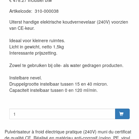
€ 478.27
inclusief btw
Artikelcode
:
310-000038
Uiterst handige elektrische koudvernevelaar (240V) voorzien
van CE-keur.
Ideaal voor kleinere ruimtes.
Licht in gewicht, netto 1,5kg
Interessante prijszetting.
Zowel te gebruiken bij olie- als water gedragen producten.
Instelbare nevel.
Druppelgrootte instelbaar tussen 15 en 40 micron.
Capaciteit instelbaar tussen 0 en 120 ml/min.
Pulvérisateur à froid électrique pratique (240V) muni du certificat
de qualité CE. Réalisé en matériau anti-corrosif (nylon, PE, vinyl,