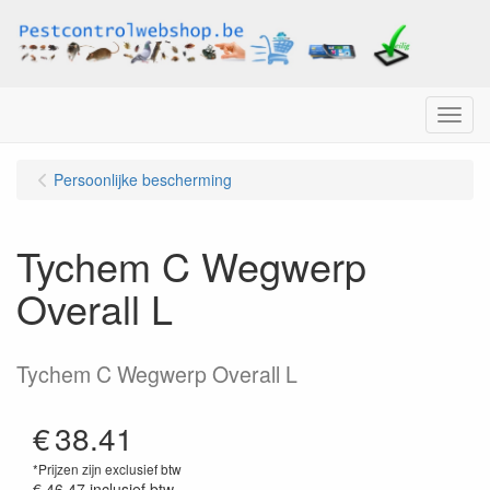
Menu
Persoonlijke bescherming
Tychem C Wegwerp
Overall L
Tychem C Wegwerp Overall L
€
38.41
*Prijzen zijn exclusief btw
€ 46.47
inclusief btw