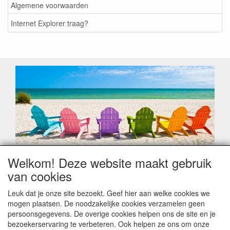
Algemene voorwaarden
Internet Explorer traag?
Welkom! Deze website maakt gebruik
Geachte klant,
van cookies
Zoals elk jaar zorgt de verlofperiode, naast een hoop
heugelijke momenten van feest en rust, ook de traditionele
Leuk dat je onze site bezoekt. Geef hier aan welke cookies we
leveringsproblemen.
mogen plaatsen. De noodzakelijke cookies verzamelen geen
Sommige fabrikanten sluiten of werken met een
persoonsgegevens. De overige cookies helpen ons de site en je
vakantiebezetting.
bezoekerservaring te verbeteren. Ook helpen ze ons om onze
Bestellingen die vanaf +/- 15 juli geplaatst worden kunnen