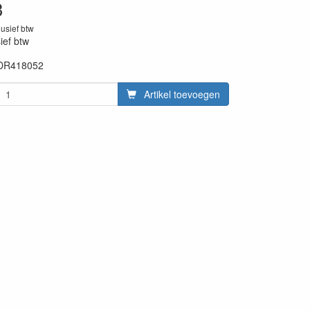
3
lusief btw
sief btw
DR418052
20230131
Artikel toevoegen