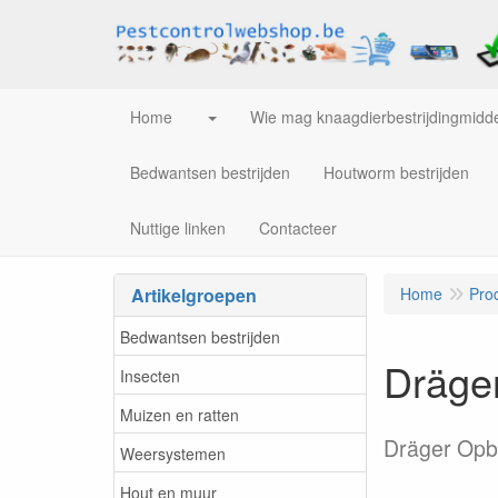
Home
Wie mag knaagdierbestrijdingmidde
Bedwantsen bestrijden
Houtworm bestrijden
Nuttige linken
Contacteer
Artikelgroepen
Home
Pro
Bedwantsen bestrijden
Dräge
Insecten
Muizen en ratten
Dräger Op
Weersystemen
Hout en muur