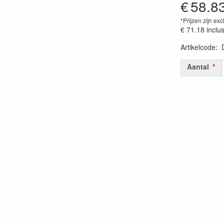
€
58.8
*Prijzen zijn exc
€ 71.18
inclu
Artikelcode
:
Prijszetting 
Aantal