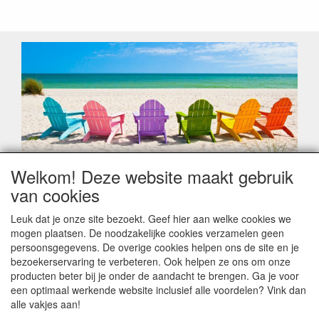
Welkom! Deze website maakt gebruik
Geachte klant,
van cookies
Zoals elk jaar zorgt de verlofperiode, naast een hoop
heugelijke momenten van feest en rust, ook de traditionele
Leuk dat je onze site bezoekt. Geef hier aan welke cookies we
leveringsproblemen.
mogen plaatsen. De noodzakelijke cookies verzamelen geen
Sommige fabrikanten sluiten of werken met een
persoonsgegevens. De overige cookies helpen ons de site en je
vakantiebezetting.
bezoekerservaring te verbeteren. Ook helpen ze ons om onze
Bestellingen die vanaf +/- 15 juli geplaatst worden kunnen
producten beter bij je onder de aandacht te brengen. Ga je voor
hierdoor vertraging oplopen. Wanneer die voorradig is en alle
een optimaal werkende website inclusief alle voordelen? Vink dan
betalingsmodaliteiten zijn vervuld dan de bestelling verstuurd
alle vakjes aan!
worden. Indien deze nog terug moeten binnen komen dan is