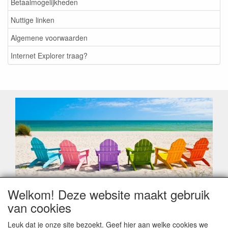
Betaalmogelijkheden
Nuttige linken
Algemene voorwaarden
Internet Explorer traag?
Welkom! Deze website maakt gebruik
Geachte klant,
van cookies
Zoals elk jaar zorgt de verlofperiode, naast een hoop
heugelijke momenten van feest en rust, ook de traditionele
Leuk dat je onze site bezoekt. Geef hier aan welke cookies we
leveringsproblemen.