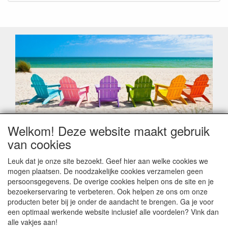
Welkom! Deze website maakt gebruik
Geachte klant,
van cookies
Zoals elk jaar zorgt de verlofperiode, naast een hoop
heugelijke momenten van feest en rust, ook de traditionele
Leuk dat je onze site bezoekt. Geef hier aan welke cookies we
leveringsproblemen.
mogen plaatsen. De noodzakelijke cookies verzamelen geen
Sommige fabrikanten sluiten of werken met een
persoonsgegevens. De overige cookies helpen ons de site en je
vakantiebezetting.
bezoekerservaring te verbeteren. Ook helpen ze ons om onze
Bestellingen die vanaf +/- 15 juli geplaatst worden kunnen
producten beter bij je onder de aandacht te brengen. Ga je voor
hierdoor vertraging oplopen. Wanneer die voorradig is en alle
een optimaal werkende website inclusief alle voordelen? Vink dan
betalingsmodaliteiten zijn vervuld dan de bestelling verstuurd
alle vakjes aan!
worden. Indien deze nog terug moeten binnen komen dan is