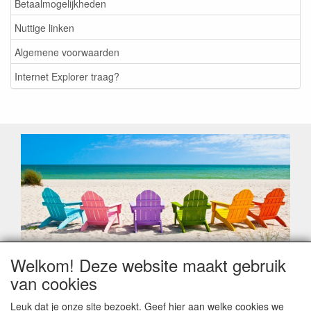
Betaalmogelijkheden
Nuttige linken
Algemene voorwaarden
Internet Explorer traag?
Welkom! Deze website maakt gebruik
Geachte klant,
van cookies
Zoals elk jaar zorgt de verlofperiode, naast een hoop
heugelijke momenten van feest en rust, ook de traditionele
Leuk dat je onze site bezoekt. Geef hier aan welke cookies we