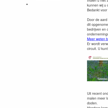
Indien u niet
kunnen wij u d
Bedankt voor 
Door de aard -
dit opgenomen
bedrijven en 
onderneming
Meer weten be
Er wordt verwa
circuit. U kunt
Uit recent on
malen meer lo
doden.
Hierdoor kome