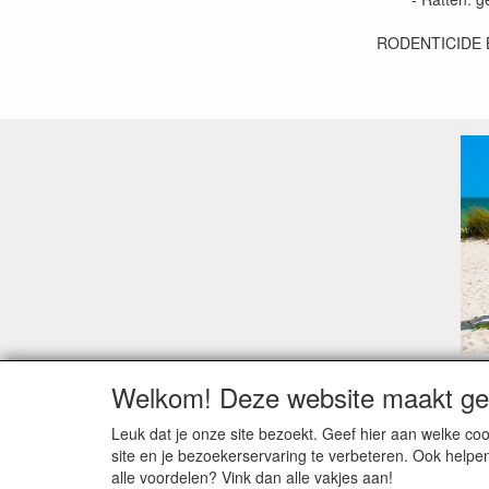
RODENTICIDE 
Welkom! Deze website maakt geb
Geachte klant,
Zoals elk jaar zorgt de verlofperiode, naast een ho
Leuk dat je onze site bezoekt. Geef hier aan welke 
Sommige fabrikanten sluiten of werken met een vaka
site en je bezoekerservaring te verbeteren. Ook helpe
Bestellingen die vanaf +/- 15 juli geplaatst worden 
alle voordelen? Vink dan alle vakjes aan!
verstuurd worden. Indien deze nog terug moeten binn