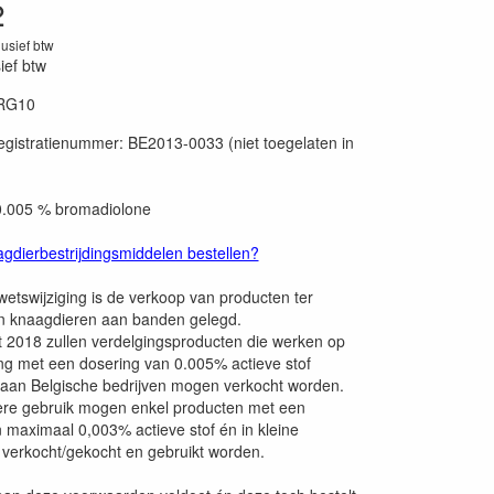
2
lusief btw
sief btw
RG10
20230131
egistratienummer: BE2013-0033 (niet toegelaten in
 0.005 % bromadiolone
dierbestrijdingsmiddelen bestellen?
tswijziging is de verkoop van producten ter
an knaagdieren aan banden gelegd.
 2018 zullen verdelgingsproducten die werken op
ing met een dosering van 0.005% actieve stof
aan Belgische bedrijven mogen verkocht worden.
iere gebruik mogen enkel producten met een
 maximaal 0,003% actieve stof én in kleine
verkocht/gekocht en gebruikt worden.