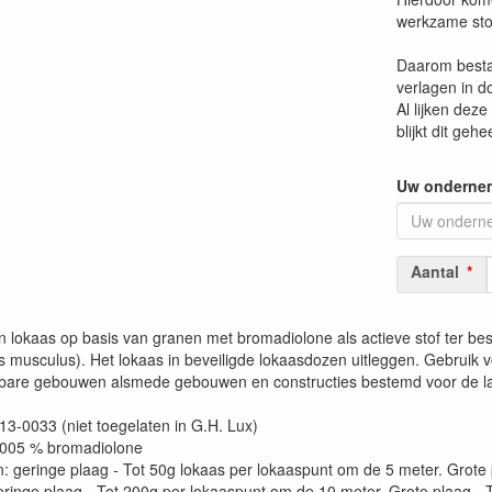
werkzame stoff
Daarom besta
verlagen in do
Al lijken deze
blijkt dit gehe
Uw ondernemi
Aantal
lokaas op basis van granen met bromadiolone als actieve stof ter best
 musculus). Het lokaas in beveiligde lokaasdozen uitleggen. Gebruik 
enbare gebouwen alsmede gebouwen en constructies bestemd voor de 
013-0033 (niet toegelaten in G.H. Lux)
 0.005 % bromadiolone
en: geringe plaag - Tot 50g lokaas per lokaaspunt om de 5 meter. Grote
ge plaag - Tot 200g per lokaaspunt om de 10 meter. Grote plaag - T