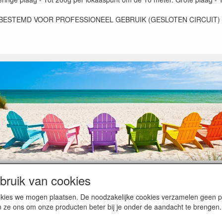
BESTEMD VOOR PROFESSIONEEL GEBRUIK (GESLOTEN CIRCUIT)
ruik van cookies
op heugelijke momenten van feest en rust, ook de traditionele levering
cookies we mogen plaatsen. De noodzakelijke cookies verzamelen geen
ntiebezetting.
n ze ons om onze producten beter bij je onder de aandacht te brengen.
kunnen hierdoor vertraging oplopen. Wanneer die voorradig is en alle bet
en komen dan is het minder duidelijk hoe snel dit zal gebeuren. Vanaf 