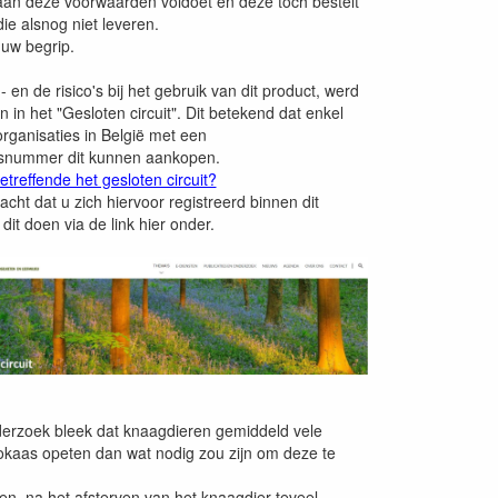
 aan deze voorwaarden voldoet én deze toch bestelt
ie alsnog niet leveren.
uw begrip.
 en de risico's bij het gebruik van dit product, werd
 in het "Gesloten circuit". Dit betekend dat enkel
organisaties in België met een
snummer dit kunnen aankopen.
treffende het gesloten circuit?
cht dat u zich hiervoor registreerd binnen dit
 dit doen via de link hier onder.
derzoek bleek dat knaagdieren gemiddeld vele
kaas opeten dan wat nodig zou zijn om deze te
n, na het afsterven van het knaagdier teveel