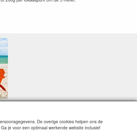
sproblemen.
 persoonsgegevens. De overige cookies helpen ons de
 Ga je voor een optimaal werkende website inclusief
alingsmodaliteiten zijn vervuld dan de bestelling
15 Augustus stabiliseert zich dit dan wel en