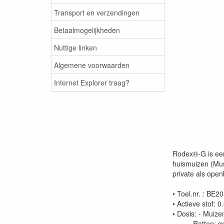
Transport en verzendingen
Betaalmogelijkheden
Nuttige linken
Algemene voorwaarden
Internet Explorer traag?
Rodex®-G is een 
huismuizen (Mus
private als op
• Toel.nr. : BE2
• Actieve stof:
• Dosis: - Muiz
- Ratten: gerin