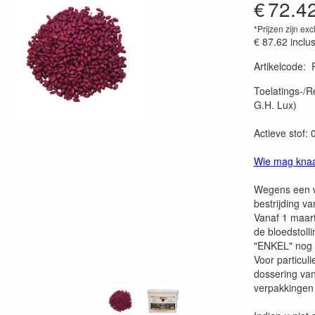
€
72.4
*Prijzen zijn exc
€ 87.62
inclu
Artikelcode
:
Prijszetting 
Toelatings-/R
G.H. Lux)
Actieve stof:
Wie mag knaag
Wegens een we
bestrijding v
Vanaf 1 maart
de bloedstoll
"ENKEL" nog 
Voor particul
dossering van
verpakkingen 