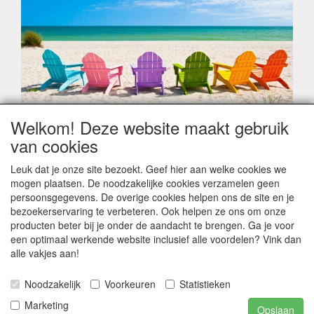
Welkom! Deze website maakt gebruik
Geachte klant,
van cookies
Zoals elk jaar zorgt de verlofperiode, naast een hoop
heugelijke momenten van feest en rust, ook de traditionele
Leuk dat je onze site bezoekt. Geef hier aan welke cookies we
leveringsproblemen.
mogen plaatsen. De noodzakelijke cookies verzamelen geen
Sommige fabrikanten sluiten of werken met een
persoonsgegevens. De overige cookies helpen ons de site en je
vakantiebezetting.
bezoekerservaring te verbeteren. Ook helpen ze ons om onze
Bestellingen die vanaf +/- 15 juli geplaatst worden kunnen
producten beter bij je onder de aandacht te brengen. Ga je voor
hierdoor vertraging oplopen. Wanneer die voorradig is en alle
een optimaal werkende website inclusief alle voordelen? Vink dan
betalingsmodaliteiten zijn vervuld dan de bestelling verstuurd
alle vakjes aan!
worden. Indien deze nog terug moeten binnen komen dan is
het minder duidelijk hoe snel dit zal gebeuren. Vanaf 15
Noodzakelijk
Voorkeuren
Statistieken
Augustus stabiliseert zich dit dan wel en kunnen wij, meestal,
opnieuw vlot werken.
Marketing
Opslaan
Bedankt voor uw begrip.