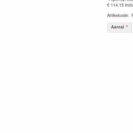
€ 114.15
incl
Artikelcode
:
Prijszetting 
Aantal