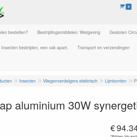
0
len bestellen?
Bestrijdingsmiddelen: Wetgeving
Gesloten Circu
Insecten bestrijden, een vak apart.
Transport en verzendingen
ducten
Insecten
Vliegenverdelgers elektrisch
Lijmborden
P
Zap aluminium 30W synerget
€
94.3
*Prijzen zijn exc