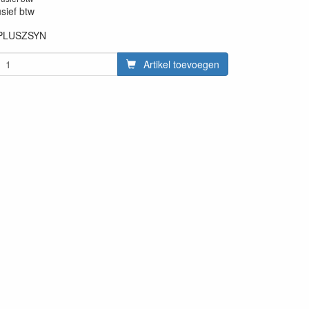
usief btw
PLUSZSYN
20220407
Artikel toevoegen