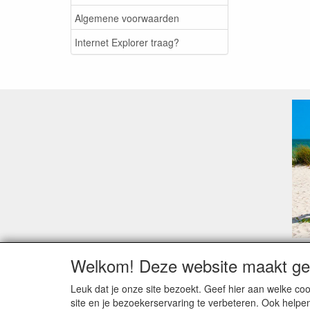
Algemene voorwaarden
Internet Explorer traag?
Welkom! Deze website maakt geb
Geachte klant,
Zoals elk jaar zorgt de verlofperiode, naast een ho
Leuk dat je onze site bezoekt. Geef hier aan welke 
Sommige fabrikanten sluiten of werken met een vaka
site en je bezoekerservaring te verbeteren. Ook helpe
Bestellingen die vanaf +/- 15 juli geplaatst worden 