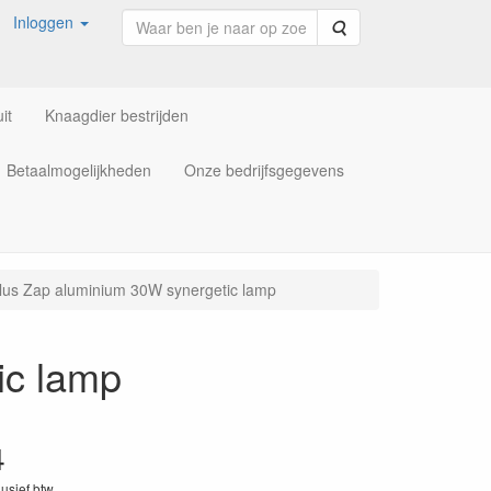
Inloggen
Zoeken
it
Knaagdier bestrijden
Betaalmogelijkheden
Onze bedrijfsgegevens
lus Zap aluminium 30W synergetic lamp
ic lamp
4
lusief btw