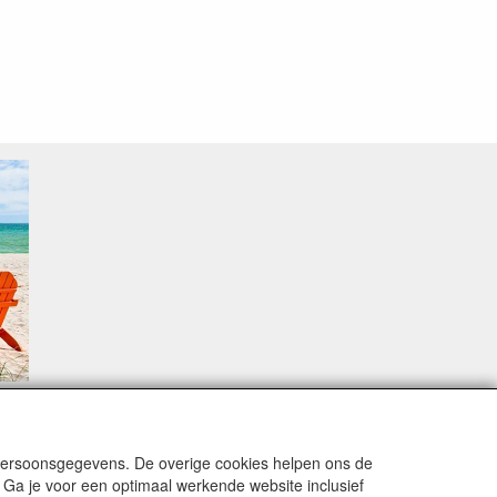
sproblemen.
 persoonsgegevens. De overige cookies helpen ons de
 Ga je voor een optimaal werkende website inclusief
alingsmodaliteiten zijn vervuld dan de bestelling