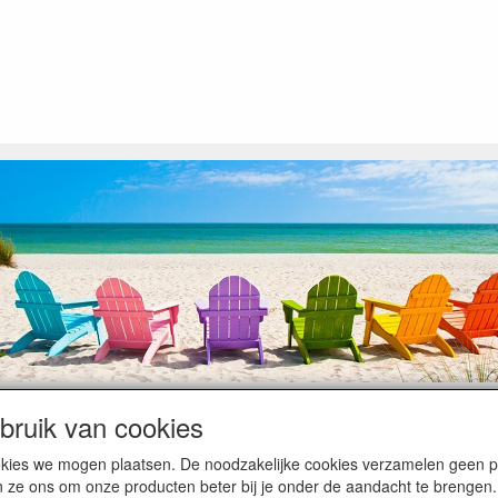
ruik van cookies
op heugelijke momenten van feest en rust, ook de traditionele levering
cookies we mogen plaatsen. De noodzakelijke cookies verzamelen geen
ntiebezetting.
n ze ons om onze producten beter bij je onder de aandacht te brengen.
kunnen hierdoor vertraging oplopen. Wanneer die voorradig is en alle bet