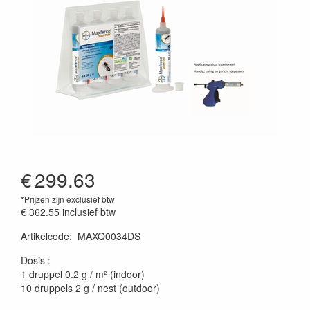
€
299.63
*Prijzen zijn exclusief btw
€ 362.55
inclusief btw
Artikelcode
:
MAXQ0034DS
Prijszetting 20250109
Dosis :
1 druppel 0.2 g / m² (indoor)
10 druppels 2 g / nest (outdoor)