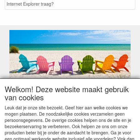
Internet Explorer traag?
Welkom! Deze website maakt gebruik
Geachte klant,
van cookies
Zoals elk jaar zorgt de verlofperiode, naast een hoop
heugelijke momenten van feest en rust, ook de traditionele
Leuk dat je onze site bezoekt. Geef hier aan welke cookies we
leveringsproblemen.
mogen plaatsen. De noodzakelijke cookies verzamelen geen
Sommige fabrikanten sluiten of werken met een
persoonsgegevens. De overige cookies helpen ons de site en je
vakantiebezetting.
bezoekerservaring te verbeteren. Ook helpen ze ons om onze
Bestellingen die vanaf +/- 15 juli geplaatst worden kunnen
producten beter bij je onder de aandacht te brengen. Ga je voor
hierdoor vertraging oplopen. Wanneer die voorradig is en alle
een optimaal werkende website inclusief alle voordelen? Vink dan