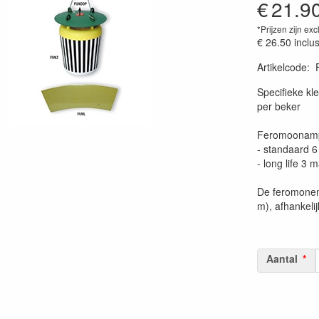
€
21.9
*Prijzen zijn exc
€ 26.50
inclu
Artikelcode
:
Prijszetting 
Specifieke kl
per beker
Feromoonamp
- standaard 6
- long life 
De feromonen
m), afhankeli
Aantal