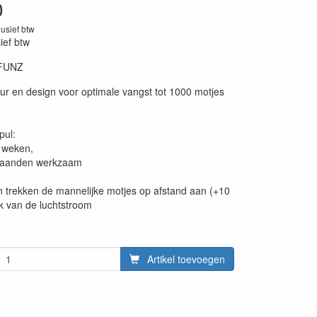
0
lusief btw
sief btw
FUNZ
20230131
eur en design voor optimale vangst tot 1000 motjes
ul:
 weken,
3 maanden werkzaam
 trekken de mannelijke motjes op afstand aan (+10
jk van de luchtstroom
Artikel toevoegen