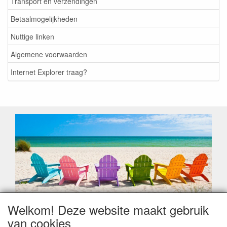
Transport en verzendingen
Betaalmogelijkheden
Nuttige linken
Algemene voorwaarden
Internet Explorer traag?
Welkom! Deze website maakt gebruik
Geachte klant,
van cookies
Zoals elk jaar zorgt de verlofperiode, naast een hoop