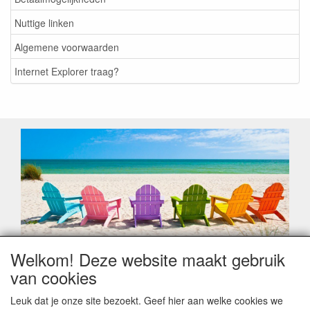
Nuttige linken
Algemene voorwaarden
Internet Explorer traag?
Welkom! Deze website maakt gebruik
Geachte klant,
van cookies
Zoals elk jaar zorgt de verlofperiode, naast een hoop
heugelijke momenten van feest en rust, ook de traditionele
Leuk dat je onze site bezoekt. Geef hier aan welke cookies we
leveringsproblemen.