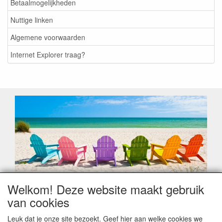
Betaalmogelijkheden
Nuttige linken
Algemene voorwaarden
Internet Explorer traag?
Welkom! Deze website maakt gebruik
Geachte klant,
van cookies
Zoals elk jaar zorgt de verlofperiode, naast een hoop
heugelijke momenten van feest en rust, ook de traditionele
Leuk dat je onze site bezoekt. Geef hier aan welke cookies we