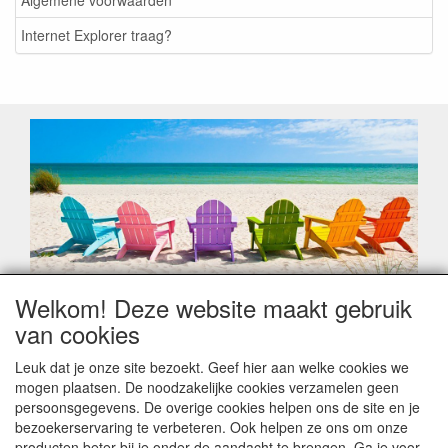
Algemene voorwaarden
Internet Explorer traag?
Welkom! Deze website maakt gebruik
Geachte klant,
van cookies
Zoals elk jaar zorgt de verlofperiode, naast een hoop
heugelijke momenten van feest en rust, ook de traditionele
Leuk dat je onze site bezoekt. Geef hier aan welke cookies we
leveringsproblemen.
mogen plaatsen. De noodzakelijke cookies verzamelen geen
Sommige fabrikanten sluiten of werken met een
persoonsgegevens. De overige cookies helpen ons de site en je
vakantiebezetting.
bezoekerservaring te verbeteren. Ook helpen ze ons om onze
Bestellingen die vanaf +/- 15 juli geplaatst worden kunnen
producten beter bij je onder de aandacht te brengen. Ga je voor