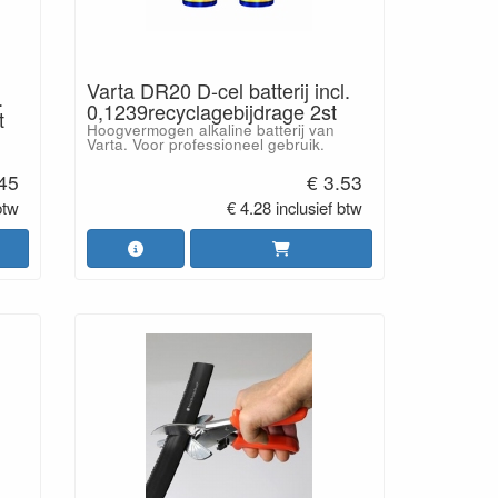
Varta DR20 D-cel batterij incl.
.
0,1239recyclagebijdrage 2st
t
Hoogvermogen alkaline batterij van
Varta. Voor professioneel gebruik.
.45
€ 3.53
btw
€ 4.28 inclusief btw