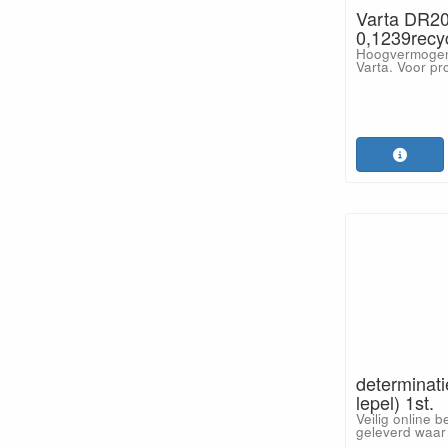
Varta DR20 D
0,1239recy
Hoogvermogen a
Varta. Voor pr
determinati
lepel) 1st.
Veilig online b
geleverd waar 