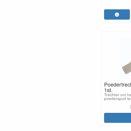
Poedertrec
1st.
Trechter om h
poederspuit te