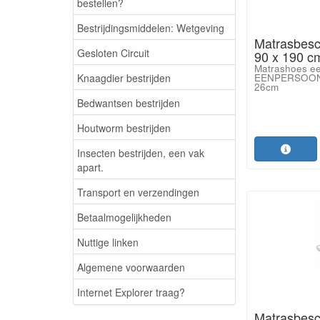
bestellen?
Bestrijdingsmiddelen: Wetgeving
Matrasbesc
Gesloten Circuit
90 x 190 cm
Matrashoes ee
Knaagdier bestrijden
EENPERSOONSB
26cm
Bedwantsen bestrijden
Houtworm bestrijden
Insecten bestrijden, een vak
apart.
Transport en verzendingen
Betaalmogelijkheden
Nuttige linken
Algemene voorwaarden
Internet Explorer traag?
Matrasbesc