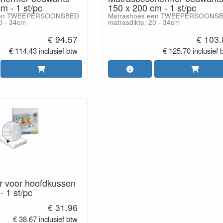
m - 1 st/pc
150 x 200 cm - 1 st/pc
 een TWEEPERSOONSBED
Matrashoes een TWEEPERSOONS
0 - 34cm
matrasdikte: 20 - 34cm
€ 94.57
€ 103.
€ 114.43 inclusief btw
€ 125.70 inclusief 
 voor hoofdkussen
- 1 st/pc
€ 31.96
€ 38.67 inclusief btw